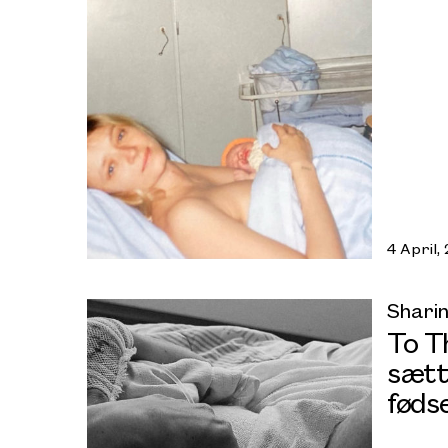
4 April,
Sharin
To T
sætt
føds