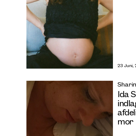
23 Juni,
Sharin
Ida S
indla
afde
mor