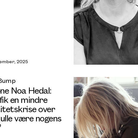
ember, 2025
 Bump
ne Noa Hedal:
fik en mindre
itetskrise over
kulle være nogens
”