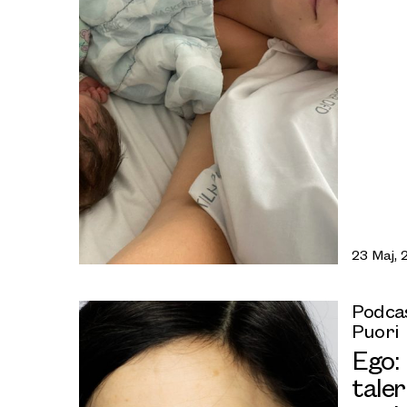
23 Maj, 
Podcas
Puori
Ego:
tale