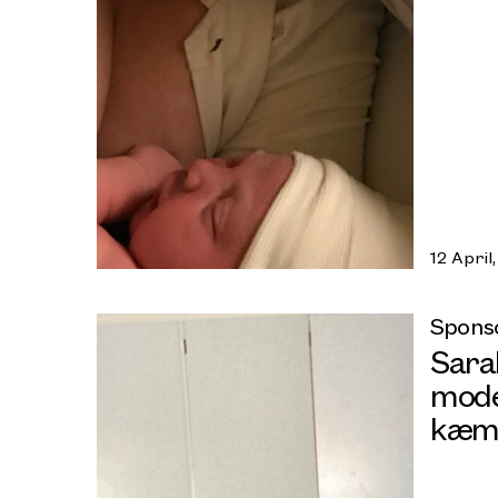
12 April
Sponso
Sara
mode
kæmp