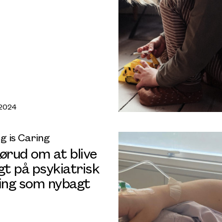
 2024
g is Caring
ørud om at blive
gt på psykiatrisk
ling som nybagt