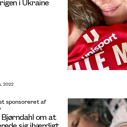
rigen i Ukraine
s, 2022
t sponsoreret af
o
 Bjørndahl om at
erede sig ihærdigt