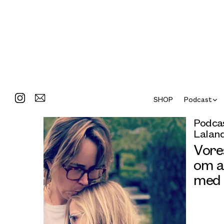
SHOP
Podcast
Podcas
Laland
Vore
om a
med 