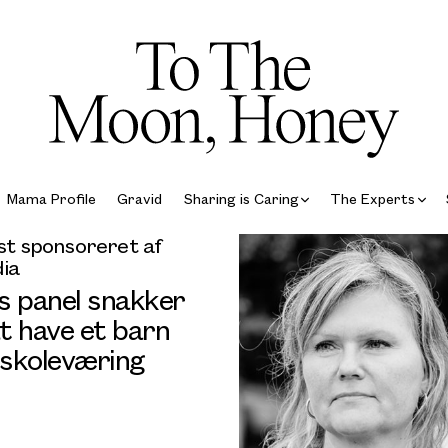
Mama Profile
Gravid
Sharing is Caring
The Experts
t sponsoreret af
ia
s panel snakker
t have et barn
skoleværing