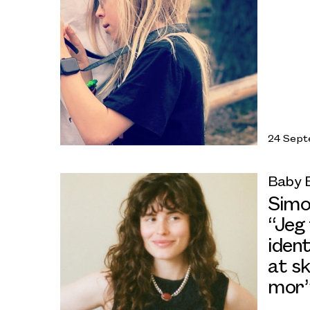
24 Sept
Baby
Simo
“Jeg 
ident
at s
mor