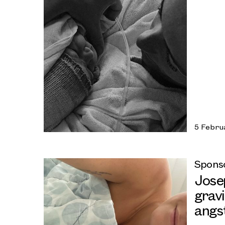
5 Febru
Spons
Jose
grav
angs