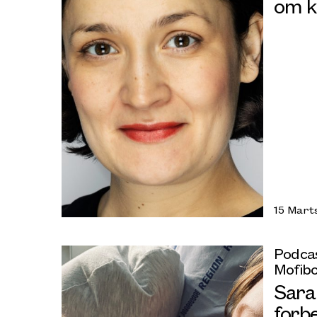
om k
15 Mart
Podcas
Mofib
Sara
forb