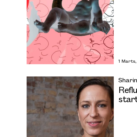
1 Marts
Sharin
Refl
start