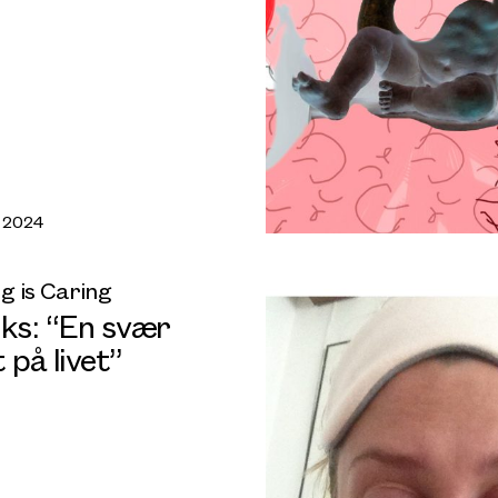
, 2024
g is Caring
uks: “En svær
 på livet”