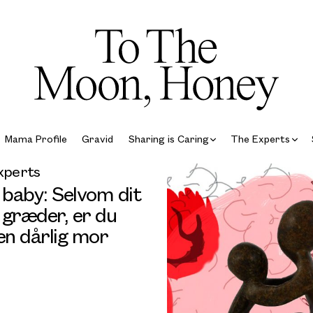
Mama Profile
Gravid
Sharing is Caring
The Experts
xperts
 baby: Selvom dit
 græder, er du
en dårlig mor