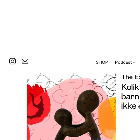
SHOP
Podcast
The E
Kolik
barn
ikke 