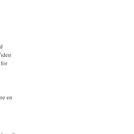
ed
Viden
 for
ære en