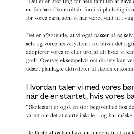
“Det er en stor ting for hele familien at have 
en følelse af kontroltab, fordi vi pludselig 
for vores barn, som vi har været vant til i v
Det er afgørende, at vi også passer på os selv
selv og vores nervesystem i ro, bliver det rigt
adopterer vores ro eller uro, så alt hvad vi k
godt. Overvej eksempelvis om du selv kan vente
udsæt planlagte aktiviteter til skolen er kom
Hvordan taler vi med vores bø
når de er startet, hvis vores b
“Skolestart er også en stor begivenhed hos d
varmt om det at starte i skole – og har måske o
De fleste af os kan have en tendens til at kon