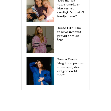
“Det har på
nogle områder
ikke været
særligt fedt at få
tredje barn.”
Beate Bille: Om
at blive uventet
gravid som 45-
årig
Danica Curcic:
“Jeg tror på, der
er en sjæl, der
vælger én til
mor”