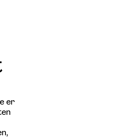
t
e er
ten
en,