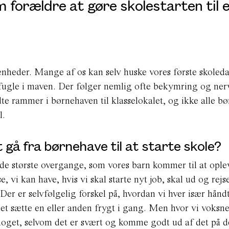
 forældre at gøre skolestarten til 
ivenheder. Mange af os kan selv huske vores første skoled
ugle i maven. Der følger nemlig ofte bekymring og nerv
dte rammer i børnehaven til klasselokalet, og ikke alle bø
l.
 gå fra børnehave til at starte skole?
de største overgange, som vores barn kommer til at ople
 vi kan have, hvis vi skal starte nyt job, skal ud og rejse
Der er selvfølgelig forskel på, hvordan vi hver især hånd
 det sætte en eller anden frygt i gang. Men hvor vi voksn
 noget, selvom det er svært og komme godt ud af det på 