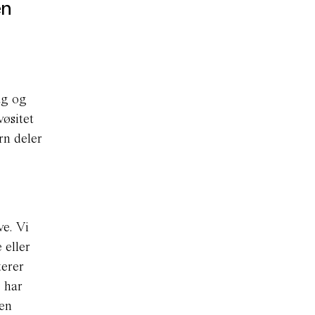
en
ag og
øsitet
rn deler
ve. Vi
 eller
terer
e har
den