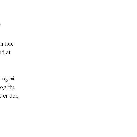
s
n lide
id at
, og så
 og fra
 er der,