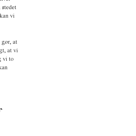
 stedet
 kan vi
 gør, at
t, at vi
 vi to
 kan
r