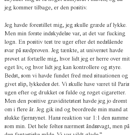
jeg kommer tilbage, er den positiv.
Jeg havde forestillet mig, jeg skulle græde af lykke.
Men min første indskydelse var, at det var fucking
løgn. En positiv test tre uger efter det nedslående
svar på sædprøven. Jeg tænkte, at universet havde
prøvet at fortælle mig, hvor lidt jeg er herre over mit
eget liv, og hvor lidt jeg kan kontrollere og styre.
Bedst, som vi havde fundet fred med situationen og
givet slip, lykkedes det. Vi skulle have været til Paris
ugen efter og drukket os fulde og røget cigaretter.
Men den positive graviditetstest havde jeg jo drømt
om i flere år. Jeg gik ind og beordrede min mand at
slukke fjernsynet. Hans reaktion var 1:1 den samme
som min. Det hele føltes nærmest åndssvagt, men på
den fantastiske måde. Vi var vildt glade.”