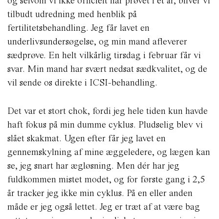
og selvom vi ikke officielt har prøvet i et år, bliver vi
tilbudt udredning med henblik på
fertilitetsbehandling. Jeg får lavet en
underlivsundersøgelse, og min mand afleverer
sædprøve. En helt vilkårlig tirsdag i februar får vi
svar. Min mand har svært nedsat sædkvalitet, og de
vil sende os direkte i ICSI-behandling.
Det var et stort chok, fordi jeg hele tiden kun havde
haft fokus på min dumme cyklus. Pludselig blev vi
slået skakmat. Ugen efter får jeg lavet en
gennemskylning af mine æggeledere, og lægen kan
se, jeg snart har ægløsning. Men dér har jeg
fuldkommen mistet modet, og for første gang i 2,5
år tracker jeg ikke min cyklus. På en eller anden
måde er jeg også lettet. Jeg er træt af at være bag