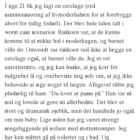
I uge 21 fik jeg lagt en cerclage (red.
sammensnøring af livmoderhalsen for at forebygge
abort/for tidlig fødsel). Der blev hele tiden talt i
worst case scenarios. Risikoen var, at de kunne
komme til at stikke hul i moderkagen, og barnet
ville dø. Omvendt var risikoen ved ikke at lægge en
cerclage også, at barnet ville dø. Jeg er ret
autoritetstro, og jeg kan huske, at jeg kort før
indgrebet lå og overbeviste mig selv om, at jeg ikke
behøvede at sige noget til lægen. Alligevel råbte jeg
pludselig til ham: ‘Du lover at passe på.’ Han var så
sød og lovede at gøre sit allerbedste. Det blev et
stort og dramatisk øjeblik, men det handlede jo også
om min baby.
Lige siden har jeg været strengt
sengeliggende på sofaen med støttestrømper. Jeg
har kun måttet gå på toilettet og i bad. Og