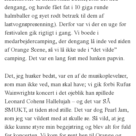
dengang, og havde fået fat i 10 giga runde
halmballer og syet rødt betræk til dem af
lastvognspresenning). Derfor var vi der en uge før
festivalen gik rigtigt i gang. Vi boede i
medarbejdercamping, der dengang lå inde ved siden
af Orange Scene, så vi lå ikke ude i “det vilde”
camping. Det var en lang fest med lunken papvin.
Det, jeg husker bedst, var en af de musikoplevelser,
som man ikke ved, man skal have; vi gik forbi Rufus
Wainwrights koncert i det øjeblik han spillede
Leonard Cohens Hallelujah – og det var SÅ
SMUKT, at tiden stod stille. Det var dog Pearl Jam,
som jeg var vildest med at skulle se. Så vild, at jeg
ikke kunne styre min begejstring og blev alt for fuld
før koncerten. Vi kom for sent hen til Orange og