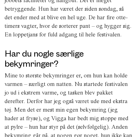
jobbets faciliteter og hangout. Det er meget
betryggende. Hun har været der siden søndag, så
det ender med at blive en hel uge. De har fire otte-
timers vagter, hvor de sorterer pant – og hygger sig.
En loppetjans for fuld adgang til hele festivalen.
Har du nogle særlige
bekymringer?
Mine to største bekymringer er, om hun kan holde
varmen – særligt om natten. Nu startede festivalen
jo ud i ekstrem varme, og tasken blev pakket
derefter. Derfor har jeg også været ude med ekstra
tøj. Men det er mest min egen bekymring (jeg
hader at fryse), og Vigga har bedt mig stoppe med
at pylre – hun har styr på det (selvfølgelig). Anden
bekymring går på, at nogen gør noget, hun ikke kan