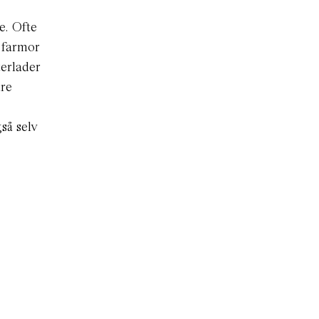
e. Ofte
s farmor
terlader
dre
gså selv