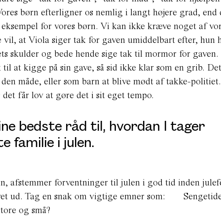
Vores børn efterligner os nemlig i langt højere grad, end
e eksempel for vores børn. Vi kan ikke kræve noget af vo
 vil, at Viola siger tak for gaven umiddelbart efter, hun 
ts skulder og bede hende sige tak til mormor for gaven.
 til at kigge på sin gave, så sid ikke klar som en grib. Det
 den måde, eller som barn at blive mødt af takke-politie
s det får lov at gøre det i sit eget tempo.
ne bedste råd til, hvordan I tager
familie i julen.
, afstemmer forventninger til julen i god tid inden julef
givet ud. Tag en snak om vigtige emner som: Sengetide
 store og små?