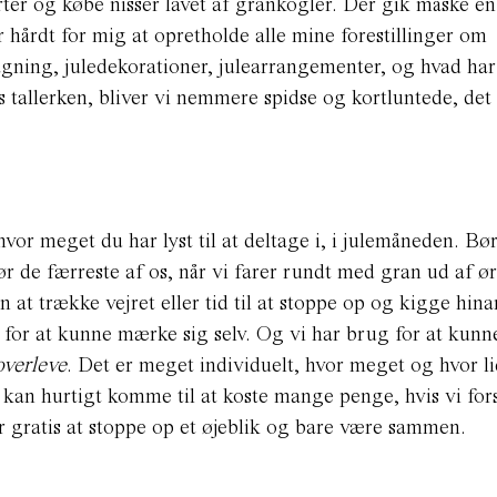
ter og købe nisser lavet af grankogler. Der gik måske en
r hårdt for mig at opretholde alle mine forestillinger om
bagning, juledekorationer, julearrangementer, og hvad har
s tallerken, bliver vi nemmere spidse og kortluntede, de
hvor meget du har lyst til at deltage i, i julemåneden. Bør
gør de færreste af os, når vi farer rundt med gran ud af ø
n at trække vejret eller tid til at stoppe op og kigge hina
for at kunne mærke sig selv. Og vi har brug for at kunn
overleve
. Det er meget individuelt, hvor meget og hvor li
 kan hurtigt komme til at koste mange penge, hvis vi for
r gratis at stoppe op et øjeblik og bare være sammen.