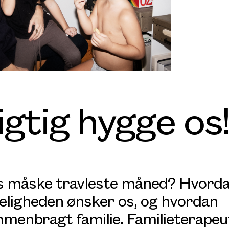
igtig hygge os!
ts måske travleste måned? Hvord
irkeligheden ønsker os, og hvordan
mmenbragt familie. Familieterapeu