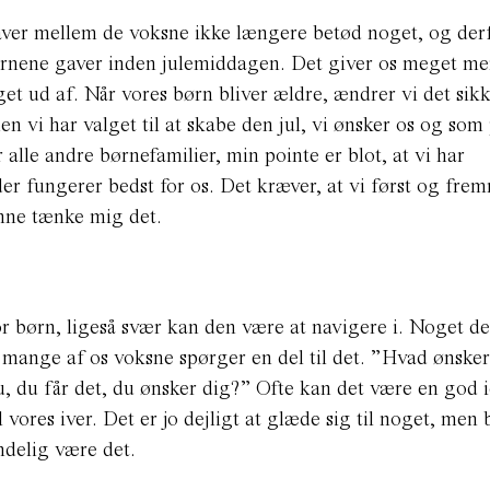
egaver mellem de voksne ikke længere betød noget, og der
børnene gaver inden julemiddagen. Det giver os meget mer
t ud af. Når vores børn bliver ældre, ændrer vi det sikke
 vi har valget til at skabe den jul, vi ønsker os og som
r alle andre børnefamilier, min pointe er blot, at vi har
der fungerer bedst for os. Det kræver, at vi først og fre
nne tænke mig det.
r børn, ligeså svær kan den være at navigere i. Noget de
 mange af os voksne spørger en del til det. ”Hvad ønsker
u, du får det, du ønsker dig?” Ofte kan det være en god i
 vores iver. Det er jo dejligt at glæde sig til noget, men 
endelig være det.