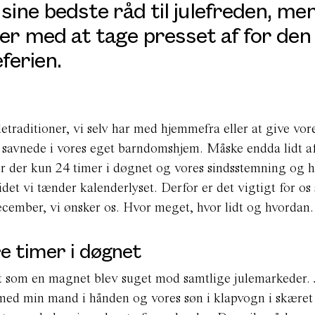
ine bedste råd til julefreden, me
r med at tage presset af for den
ferien.
etraditioner, vi selv har med hjemmefra eller at give vor
i savnede i vores eget barndomshjem. Måske endda lidt a
er der kun 24 timer i døgnet og vores sindsstemning og h
 idet vi tænder kalenderlyset. Derfor er det vigtigt for os
december, vi ønsker os. Hvor meget, hvor lidt og hvordan.
re timer i døgnet
st som en magnet blev suget mod samtlige julemarkeder. 
å med min mand i hånden og vores søn i klapvogn i skæret