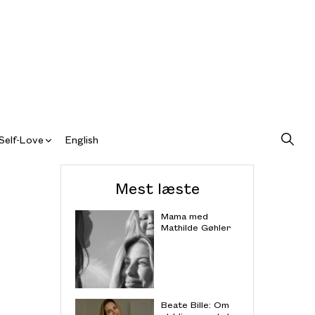
Self-Love
English
Mest læste
Mama med
Mathilde Gøhler
Beate Bille: Om