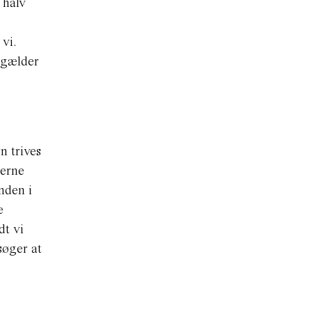
 halv
 vi.
t gælder
n trives
rerne
nden i
e
dt vi
søger at