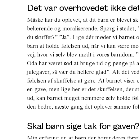
Det var overhovedet ikke det
Måske har du oplevet, at dit barn er blevet sk
belærende og moraliserende. Spørg i stedet, ”
du skuffet?” ”Ja”. Lige dér møder vi barnet 
barn at holde følelsen ud, når vi kan være me
vej, hvor vi selv blev mødt i vores barndom. 
Oda har været sød at bruge tid og penge på at
julegaver, så vær du hellere glad”. Alt det v
følelsen af skuffelse at gøre. At barnet viser
en gave, men lige her er det skuffelsen, der st
ud, kan barnet meget nemmere selv holde fø
den bedre, næste gang det oplever samme føl
Skal børn sige tak for gaven?
Min erfaring er, at børn der hører deres foræl