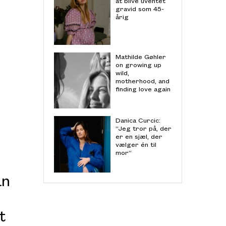
at blive uventet
gravid som 45-
årig
Mathilde Gøhler
on growing up
wild,
motherhood, and
finding love again
Danica Curcic:
“Jeg tror på, der
er en sjæl, der
vælger én til
mor”
an
t