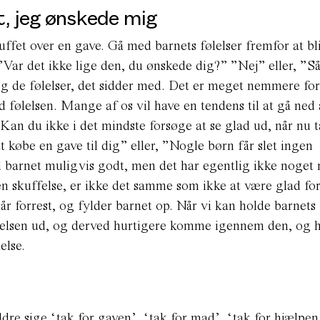
, jeg ønskede mig
uffet over en gave. Gå med barnets følelser fremfor at bl
Var det ikke lige den, du ønskede dig?” ”Nej” eller, ”Så
og de følelser, det sidder med. Det er meget nemmere for
d følelsen. Mange af os vil have en tendens til at gå ned
”Kan du ikke i det mindste forsøge at se glad ud, når nu 
 købe en gave til dig” eller, ”Nogle børn får slet ingen
ed barnet muligvis godt, men det har egentlig ikke noget
 en skuffelse, er ikke det samme som ikke at være glad for
år forrest, og fylder barnet op. Når vi kan holde barnets 
lelsen ud, og derved hurtigere komme igennem den, og 
else.
dre sige ‘tak for gaven’, ‘tak for mad’, ‘tak for hjælpen’