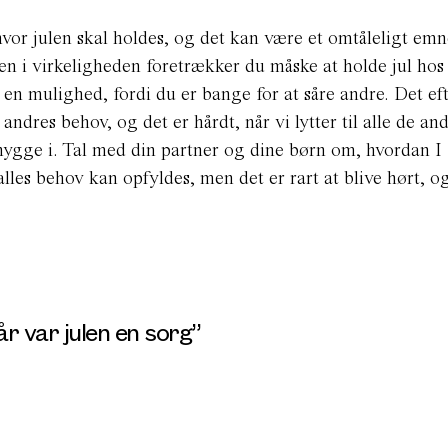
hvor julen skal holdes, og det kan være et omtåleligt emn
Men i virkeligheden foretrækker du måske at holde jul ho
r en mulighed, fordi du er bange for at såre andre. Det ef
e andres behov, og det er hårdt, når vi lytter til alle de an
lehygge i. Tal med din partner og dine børn om, hvordan I
t alles behov kan opfyldes, men det er rart at blive hørt, o
år var julen en sorg”