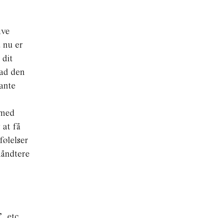
ive
 nu er
 dit
 ad den
tante
 med
 at få
følelser
håndtere
, etc.