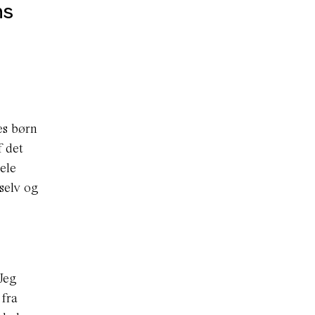
ns
es børn
f det
ele
 selv og
Jeg
 fra