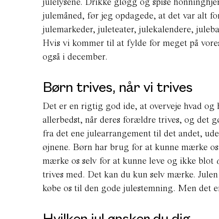
julelysene. Drikke gløgg og spise honninghjer
julemåned, før jeg opdagede, at det var alt fo
julemarkeder, juleteater, julekalendere, jule
Hvis vi kommer til at fylde for meget på vore
også i december.
Børn trives, når vi trives
Det er en rigtig god ide, at overveje hvad og 
allerbedst, når deres forældre trives, og det 
fra det ene julearrangement til det andet, ude
øjnene. Børn har brug for at kunne mærke os 
mærke os selv for at kunne leve og ikke blot
trives med. Det kan du kun selv mærke. Julen
købe os til den gode julestemning. Men det e
Hvilken jul ønsker du dig