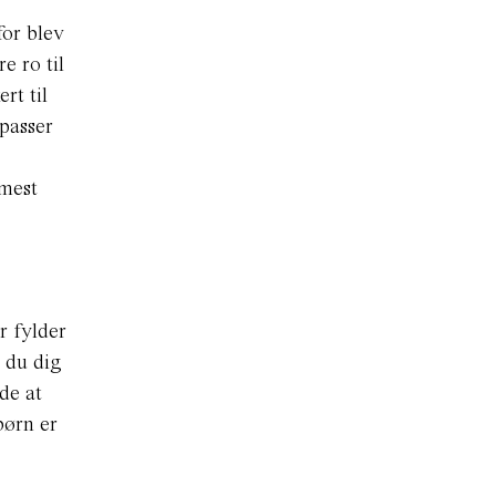
for blev
e ro til
rt til
 passer
mmest
r fylder
 du dig
de at
børn er