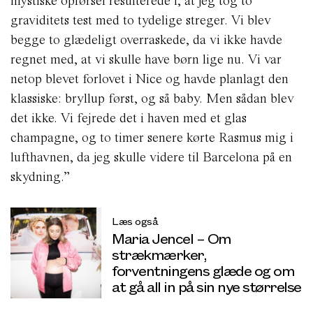
mystiske opførsel resulterede i, at jeg tog to
graviditets test med to tydelige streger. Vi blev
begge to glædeligt overraskede, da vi ikke havde
regnet med, at vi skulle have børn lige nu. Vi var
netop blevet forlovet i Nice og havde planlagt den
klassiske: bryllup først, og så baby. Men sådan blev
det ikke. Vi fejrede det i haven med et glas
champagne, og to timer senere kørte Rasmus mig i
lufthavnen, da jeg skulle videre til Barcelona på en
skydning.”
Læs også
Maria Jencel – Om
strækmærker,
forventningens glæde og om
at gå all in på sin nye størrelse