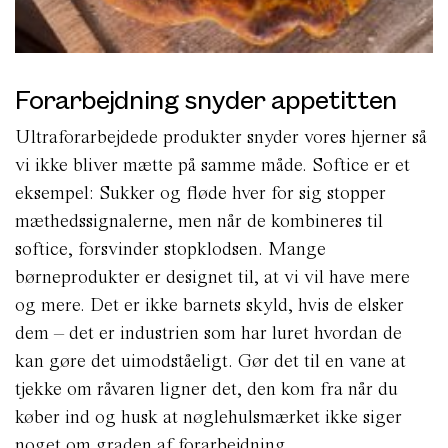
Forarbejdning snyder appetitten
Ultraforarbejdede produkter snyder vores hjerner så
vi ikke bliver mætte på samme måde. Softice er et
eksempel: Sukker og fløde hver for sig stopper
mæthedssignalerne, men når de kombineres til
softice, forsvinder stopklodsen. Mange
børneprodukter er designet til, at vi vil have mere
og mere. Det er ikke barnets skyld, hvis de elsker
dem – det er industrien som har luret hvordan de
kan gøre det uimodståeligt. Gør det til en vane at
tjekke om råvaren ligner det, den kom fra når du
køber ind og husk at nøglehulsmærket ikke siger
noget om graden af forarbejdning.