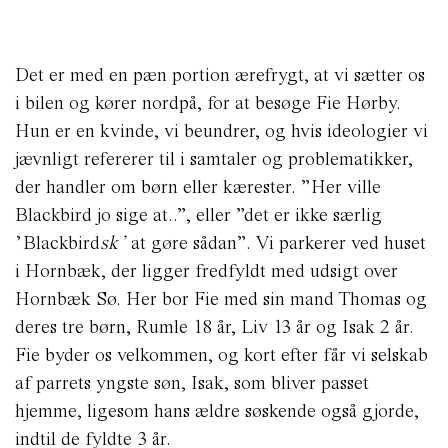
Det er med en pæn portion ærefrygt, at vi sætter os
i bilen og kører nordpå, for at besøge Fie Hørby.
Hun er en kvinde, vi beundrer, og hvis ideologier vi
jævnligt refererer til i samtaler og problematikker,
der handler om børn eller kærester. ”Her ville
Blackbird jo sige at..”, eller ”det er ikke særlig
’Blackbird
sk’
at gøre sådan”. Vi parkerer ved huset
i Hornbæk, der ligger fredfyldt med udsigt over
Hornbæk Sø. Her bor Fie med sin mand Thomas og
deres tre børn, Rumle 18 år, Liv 13 år og Isak 2 år.
Fie byder os velkommen, og kort efter får vi selskab
af parrets yngste søn, Isak, som bliver passet
hjemme, ligesom hans ældre søskende også gjorde,
indtil de fyldte 3 år.