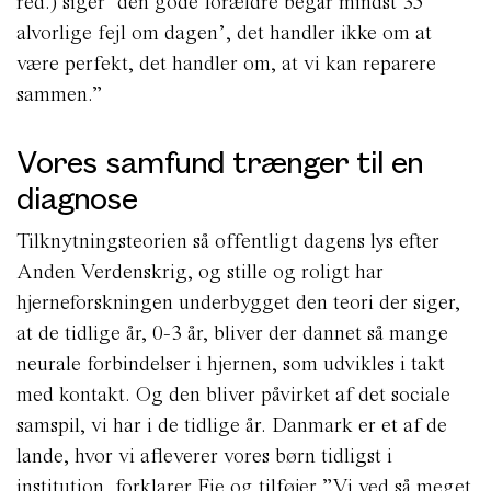
red.) siger ‘den gode forældre begår mindst 35
alvorlige fejl om dagen’, det handler ikke om at
være perfekt, det handler om, at vi kan reparere
sammen.”
Vores samfund trænger til en
diagnose
Tilknytningsteorien så offentligt dagens lys efter
Anden Verdenskrig, og stille og roligt har
hjerneforskningen underbygget den teori der siger,
at de tidlige år, 0-3 år, bliver der dannet så mange
neurale forbindelser i hjernen, som udvikles i takt
med kontakt. Og den bliver påvirket af det sociale
samspil, vi har i de tidlige år. Danmark er et af de
lande, hvor vi afleverer vores børn tidligst i
institution, forklarer Fie og tilføjer ”Vi ved så meget