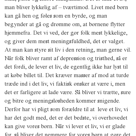
man bliver lykkelig af – tværtimod. Livet med børn
kan gå hen og føles som en byrde, og man
begynder at gå og drømme om, at børnene flytter
hjemmefra. Det vi ved, der gør folk mest lykkelige,
og giver dem mest meningsfuldhed, det er valget.
At man kan styre sit liv i den retning, man gerne vil.
Når folk bliver ramt af depression og tristhed, så er
det fordi, de lever et liv, de egentlig ikke har lyst til
at købe billet til. Det kræver masser af mod at turde
træde ind i det liv, vi faktisk ønsker at være i, men
det er farligere at lade være. Så bliver vi trætte, sure
og bitre og meningsløsheden kommer snigende.
Derfor har vi pligt som forældre til at
leve et liv, vi
har det godt med, det er det bedste, vi overhovedet
kan give vores børn. Når vi lever et liv, vi er glade
for, så bliver det nemmere for vores børn at gøre det