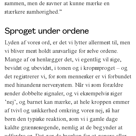
sammen, men de savner at kunne mærke en
stærkere samhørighed.”
Sproget under ordene
Lyden af vores ord, er det vi lytter allermest til, men
vi bliver mest holdt ansvarlige for selve ordene.
Mange af os henlægger det, vi egentlig vil sige,
bevidst og ubevidst, i tonen og i kropssproget – og
det registrerer vi, for som mennesker er vi forbundet
med hinandens nervesystem. Når vi som forældre
sender dobbelte signaler, og vi eksempelvis siger
’nej’, og barnet kan mærke, at hele kroppen emmer
af tvivl og usikkerhed omkring vores nej, så har
børn den typiske reaktion, som vi i gamle dage
kaldte grænsesøgende, nemlig at de begynder at
udfordre os. Det gør de hverken for at genere eller