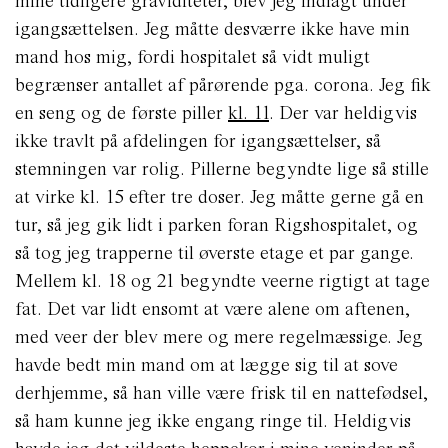
mine tidligere graviditeter, blev jeg indlagt under
igangsættelsen. Jeg måtte desværre ikke have min
mand hos mig, fordi hospitalet så vidt muligt
begrænser antallet af pårørende pga. corona. Jeg fik
en seng og de første piller
kl. 11
. Der var heldigvis
ikke travlt på afdelingen for igangsættelser, så
stemningen var rolig. Pillerne begyndte lige så stille
at virke kl. 15 efter tre doser. Jeg måtte gerne gå en
tur, så jeg gik lidt i parken foran Rigshospitalet, og
så tog jeg trapperne til øverste etage et par gange.
Mellem kl. 18 og 21 begyndte veerne rigtigt at tage
fat. Det var lidt ensomt at være alene om aftenen,
med veer der blev mere og mere regelmæssige. Jeg
havde bedt min mand om at lægge sig til at sove
derhjemme, så han ville være frisk til en nattefødsel,
så ham kunne jeg ikke engang ringe til. Heldigvis