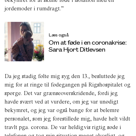
jordemoder i rumdragt.”
Læs også
Om at føde i en coronakrise:
Sara Hjort Ditlevsen
Da jeg stadig følte mig syg den 13., besluttede jeg
mig for at ringe til fødegangen på Rigshospitalet og
spørge. Det var grænseoverskridende, fordi jeg
havde svært ved at vurdere, om jeg var unødigt
bekymret, og jeg var også bange for at belemre
personalet, som jeg forestillede mig, havde helt vildt
travlt pga. corona. De var heldigvis rigtig søde i
telefonen og tog min situation meget alvorligt, og