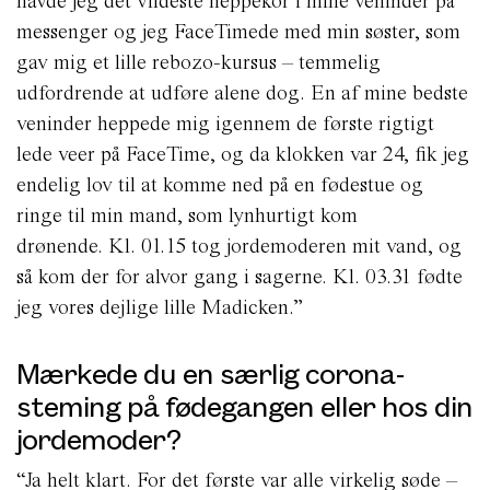
havde jeg det vildeste heppekor i mine veninder på
messenger og jeg FaceTimede med min søster, som
gav mig et lille rebozo-kursus – temmelig
udfordrende at udføre alene dog. En af mine bedste
veninder heppede mig igennem de første rigtigt
lede veer på FaceTime, og da klokken var 24, fik jeg
endelig lov til at komme ned på en fødestue og
ringe til min mand, som lynhurtigt kom
drønende. Kl. 01.15 tog jordemoderen mit vand, og
så kom der for alvor gang i sagerne. Kl. 03.31 fødte
jeg vores dejlige lille Madicken.”
Mærkede du en særlig corona-
steming på fødegangen eller hos din
jordemoder?
“Ja helt klart. For det første var alle virkelig søde –