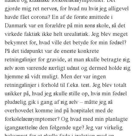
gjorde mig ret nervøs, for hvad nu hvis jeg alligevel
havde fået corona? En af de første smittede i
Danmark var en forældre på min søns skole, så det
virkede faktisk ikke helt urealistisk. Jeg blev meget
bekymret for, hvad ville det betyde for min fødsel?
På det tidspunkt var de eneste konkrete
retningslinjer for gravide, at man skulle betragte sig
selv som værende særligt udsat og dermed holde sig
hjemme så vidt muligt. Men der var ingen
retningslinjer i forhold til f.eks. test. Jeg blev totalt
usikker på, hvad jeg skulle stille op, hvis min fødsel
pludselig gik i gang af sig selv – måtte jeg så
overhovedet komme ind på hospitalet med de
forkølelsessymptomer? Og hvad med min planlagte
igangsættelse den følgende uge? Jeg var virkelig
bekymret for at skulle føde i isolation med en