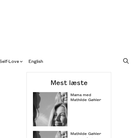
Self-Love
English
Mest læste
Mama med
Mathilde Gøhler
Mathilde Gøhler