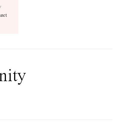
v
nset
nity