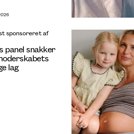
2026
t sponsoreret af
s panel snakker
oderskabets
e lag