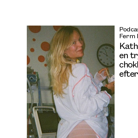
Podcas
Ferm 
Kath
en tr
chok
efte