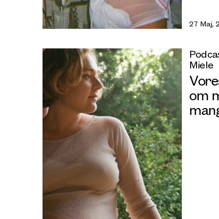
27 Maj, 
Podcas
Miele
Vore
om m
mang