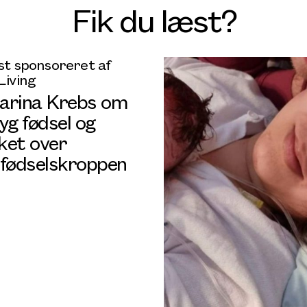
Fik du læst?
t sponsoreret af
Living
arina Krebs om
yg fødsel og
ket over
rfødselskroppen