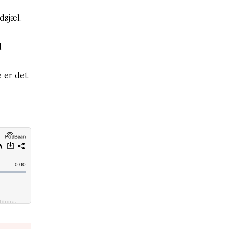
dsjæl.
d
 er det.