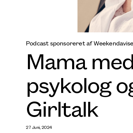
Podcast sponsoreret af Weekendavis
Mama med 
psykolog og
Girltalk
27 Juni, 2024