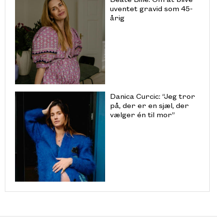
uventet gravid som 45-
årig
Danica Curcic: “Jeg tror
på, der er en sjæl, der
vælger én til mor”