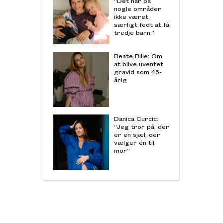
“Det har på
nogle områder
ikke været
særligt fedt at få
tredje barn.”
Beate Bille: Om
at blive uventet
gravid som 45-
årig
Danica Curcic:
“Jeg tror på, der
er en sjæl, der
vælger én til
mor”