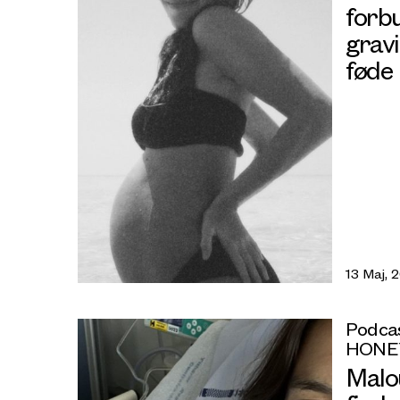
forbu
grav
føde 
13 Maj, 
Podcas
HONE
Malo