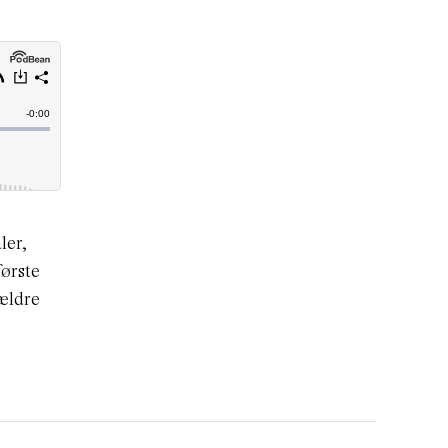
ler,
første
ældre