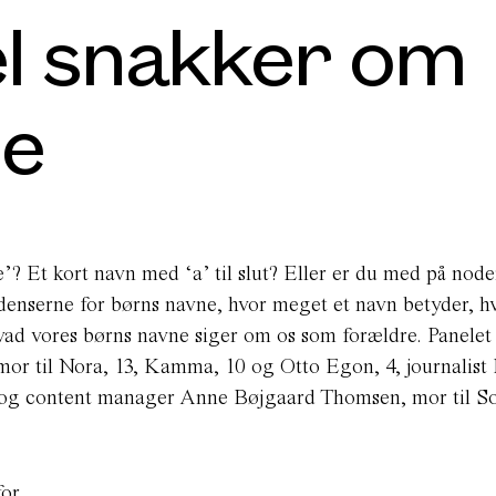
l snakker om
ne
e’? Et kort navn med ‘a’ til slut? Eller er du med på nod
tendenserne for børns navne, hvor meget et navn betyder, 
hvad vores børns navne siger om os som forældre. Panelet
mor til Nora, 13, Kamma, 10 og Otto Egon, 4, journalist
, og content manager Anne Bøjgaard Thomsen, mor til So
or.