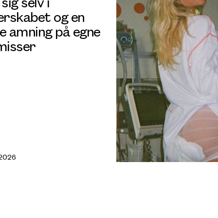
sig selv i
rskabet og en
je amning på egne
isser
 2026