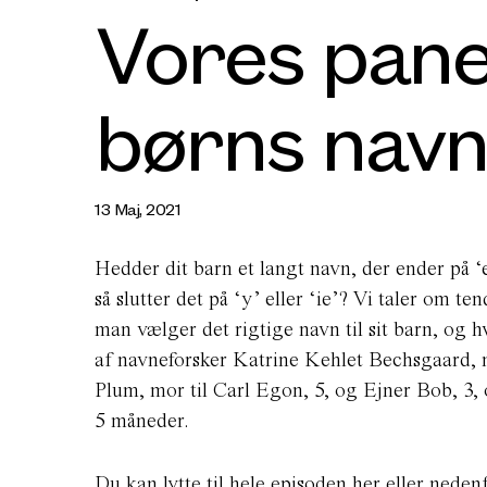
Vores pane
børns nav
13 Maj, 2021
Hedder dit barn et langt navn, der ender på ‘
så slutter det på ‘y’ eller ‘ie’? Vi taler om 
man vælger det rigtige navn til sit barn, og 
af navneforsker Katrine Kehlet Bechsgaard, 
Plum, mor til Carl Egon, 5, og Ejner Bob, 3
5 måneder.
Du kan lytte til hele episoden
her
eller nedenf