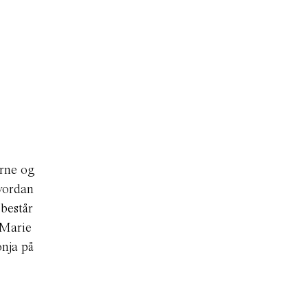
erne og
hvordan
 består
 Marie
nja på