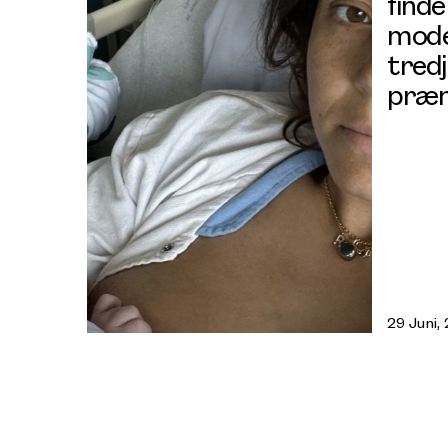
finde 
mode
tred
præm
29 Juni,