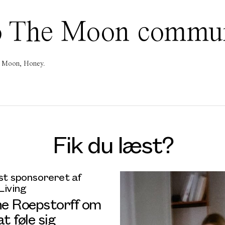
 To The Moon commu
he Moon, Honey.
Fik du læst?
t sponsoreret af
Living
ine Roepstorff om
at føle sig