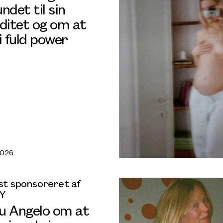
ndet til sin
iditet og om at
i fuld power
2026
t sponsoreret af
Y
u Angelo om at