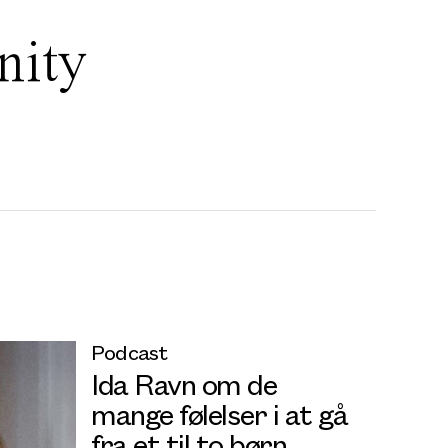
nity
Podcast
Ida Ravn om de
mange følelser i at gå
fra et til to børn