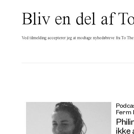
Bliv en del af
Ved tilmelding accepterer jeg at modtage nyhedsbreve fra To T
Podcas
Ferm 
Phil
ikke 