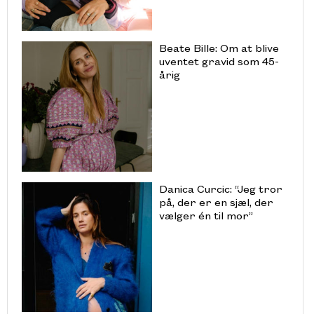
Beate Bille: Om at blive
uventet gravid som 45-
årig
Danica Curcic: “Jeg tror
på, der er en sjæl, der
vælger én til mor”