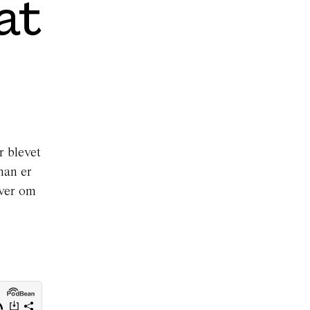
at
r blevet
man er
ver
om