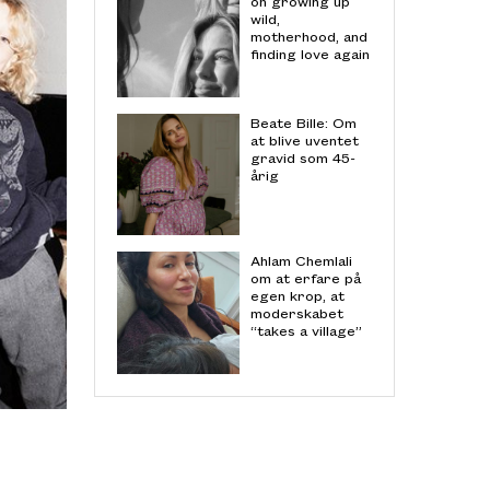
on growing up
wild,
motherhood, and
finding love again
Beate Bille: Om
at blive uventet
gravid som 45-
årig
Ahlam Chemlali
om at erfare på
egen krop, at
moderskabet
“takes a village”