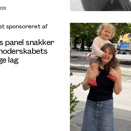
026
t sponsoreret af
s panel snakker
oderskabets
e lag