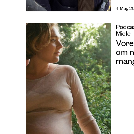
4 Maj, 2
Podcas
Miele
Vore
om m
mang