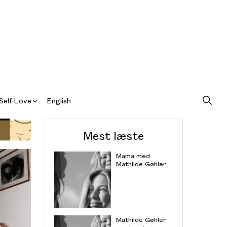
Self-Love
English
Mest læste
Mama med
Mathilde Gøhler
Mathilde Gøhler