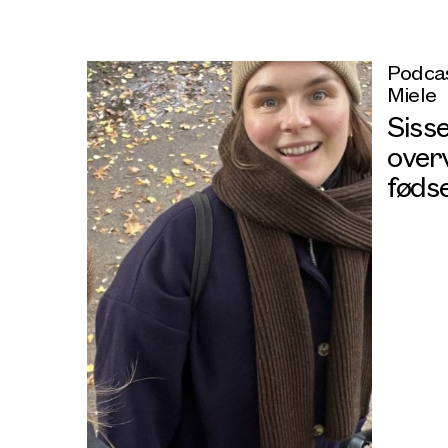
Podcas
Miele
Siss
overv
føds