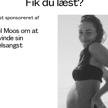
Fik du læst?
t sponsoreret af
el Moos om at
inde sin
elsangst