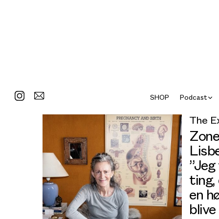
SHOP
Podcast
The E
Zone
Lisb
”Jeg
ting,
en hø
blive