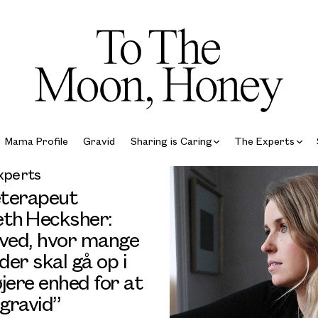
Mama Profile
Gravid
Sharing is Caring
The Experts
xperts
terapeut
eth Hecksher:
 ved, hvor mange
 der skal gå op i
jere enhed for at
 gravid”