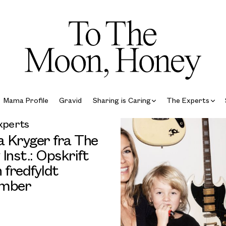
Mama Profile
Gravid
Sharing is Caring
The Experts
xperts
a Kryger fra The
Inst.: Opskrift
 fredfyldt
mber