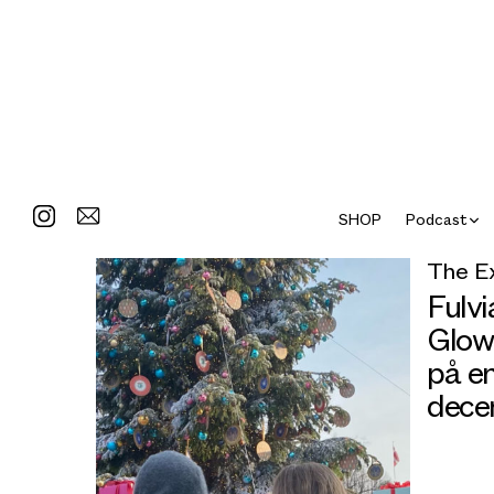
SHOP
Podcast
The E
Fulvi
Glow 
på en
dece