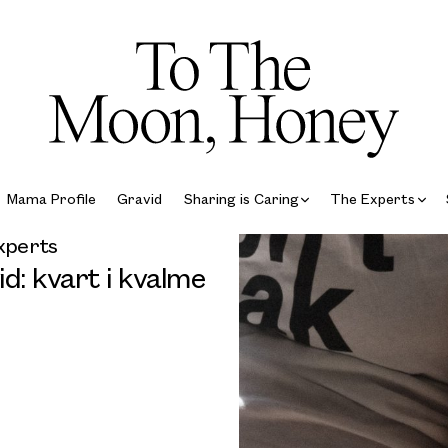
Mama Profile
Gravid
Sharing is Caring
The Experts
xperts
d: kvart i kvalme