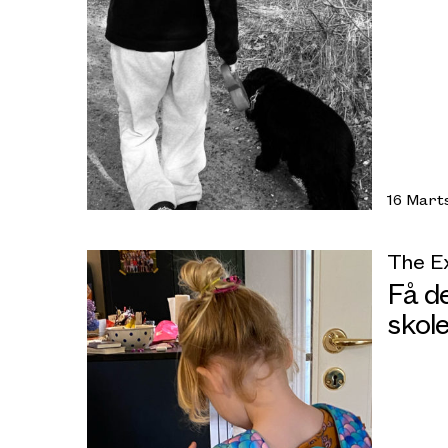
16 Mart
The E
Få d
skol