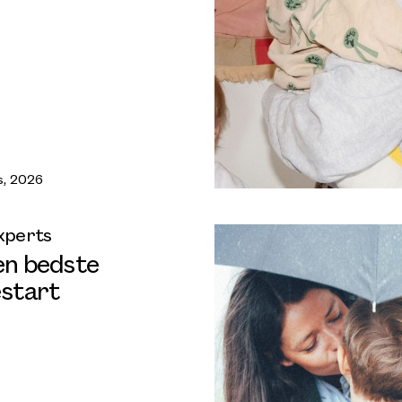
s, 2026
xperts
en bedste
estart