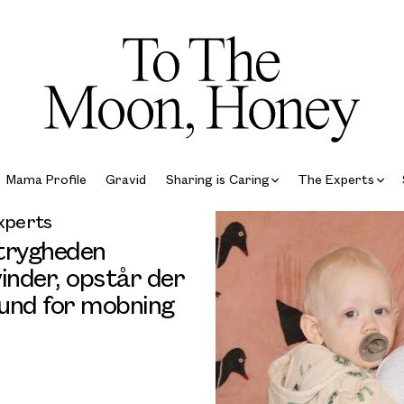
Mama Profile
Gravid
Sharing is Caring
The Experts
xperts
trygheden
inder, opstår der
und for mobning