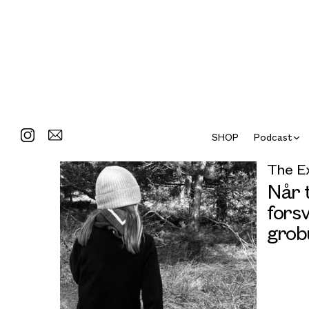
SHOP
Podcast
The E
Når 
forsv
grob