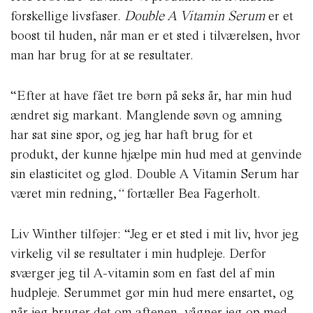
forskellige livsfaser.
Double A Vitamin Serum
er et
boost til huden, når man er et sted i tilværelsen, hvor
man har brug for at se resultater.
“Efter at have fået tre børn på seks år, har min hud
ændret sig markant. Manglende søvn og amning
har sat sine spor, og jeg har haft brug for et
produkt, der kunne hjælpe min hud med at genvinde
sin elasticitet og glød. Double A Vitamin Serum har
været min redning,
“
fortæller Bea Fagerholt.
Liv Winther tilføjer:
“Jeg er et sted i mit liv, hvor jeg
virkelig vil se resultater i min hudpleje. Derfor
sværger jeg til A-vitamin som en fast del af min
hudpleje. Serummet gør min hud mere ensartet, og
når jeg bruger det om aftenen, vågner jeg op med