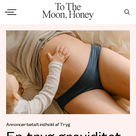
Annoncørbetalt indhold af Tryg
En tryg graviditet