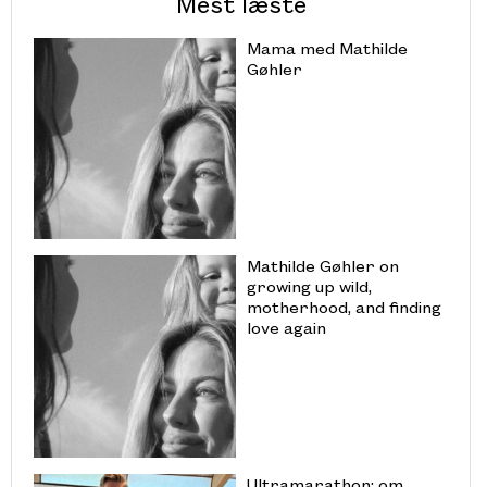
Mest læste
Mama med Mathilde
Gøhler
Mathilde Gøhler on
growing up wild,
motherhood, and finding
love again
Ultramarathon: om