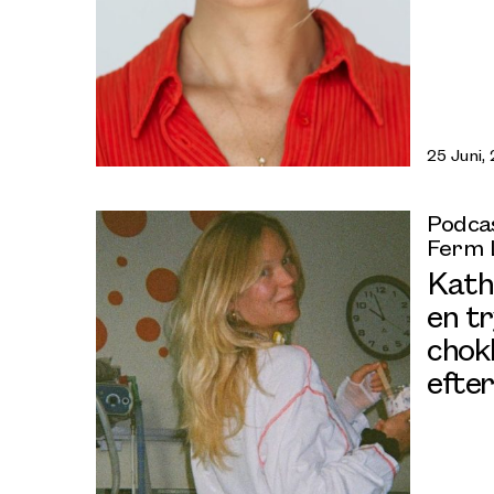
25 Juni,
Podcas
Ferm 
Kath
en tr
chok
efte