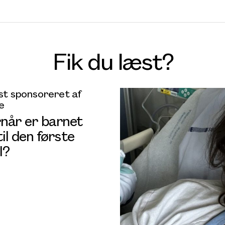
Fik du læst?
t sponsoreret af
e
når er barnet
til den første
l?