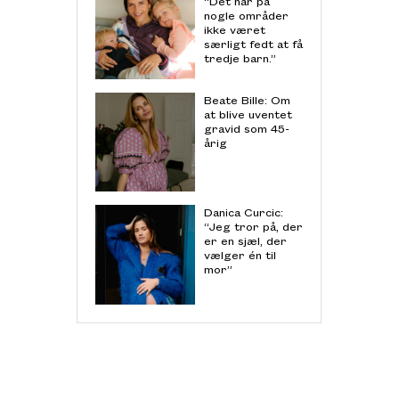
“Det har på
nogle områder
ikke været
særligt fedt at få
tredje barn.”
Beate Bille: Om
at blive uventet
gravid som 45-
årig
Danica Curcic:
“Jeg tror på, der
er en sjæl, der
vælger én til
mor”