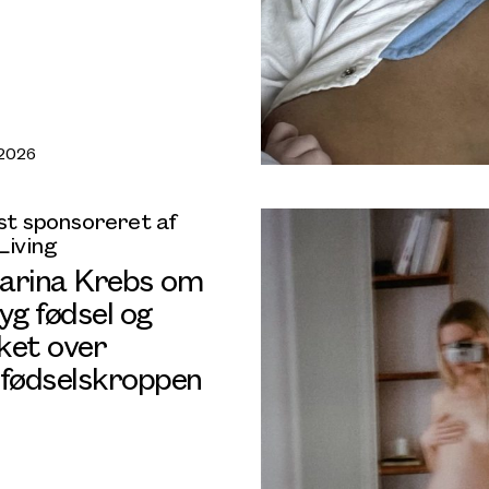
 2026
t sponsoreret af
Living
arina Krebs om
yg fødsel og
ket over
rfødselskroppen