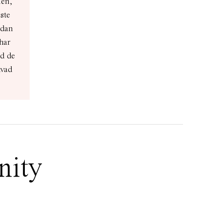
nen,
ste
rdan
har
ad de
hvad
nity