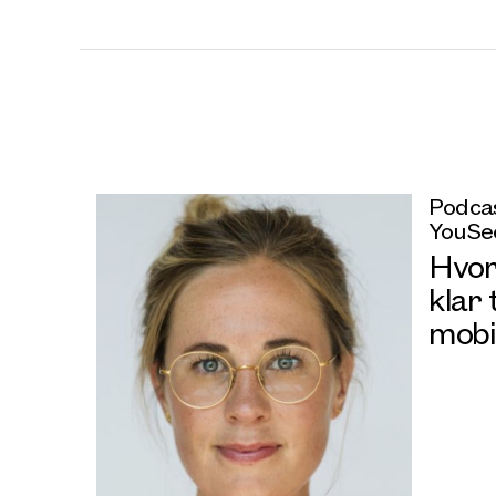
Podcas
YouSe
Hvor
klar 
mobi