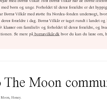
bejde med Børns Vilkår.
Hos Børns Vilkår har de BørneTelefo
ler med børn og unge.
Forholdet til deres forældre er det hyppig
ar Børns Vilkår med støtte fra Nordea-fonden undersøgt, hvo
deres forældre i dag.
Børns Vilkår er taget rundt i landet og 
. klasser om familieliv og forholdet til deres forældre, og hv
ationen.
Se mere på
bornsvilkår.dk
hvor du kan du læse om, 
 To The Moon commu
he Moon, Honey.