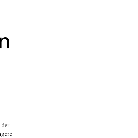
n
r der
nagere