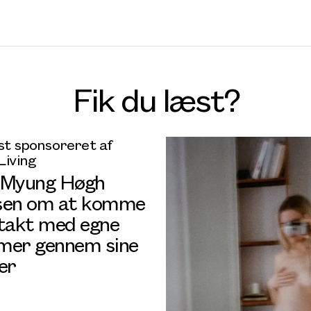
Fik du læst?
t sponsoreret af
Living
 Myung Høgh
sen om at komme
ntakt med egne
mer gennem sine
er