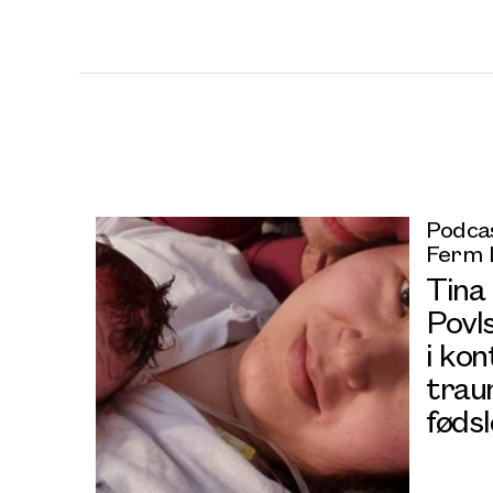
Podcas
Ferm 
Tina
Povl
i ko
trau
fødsl