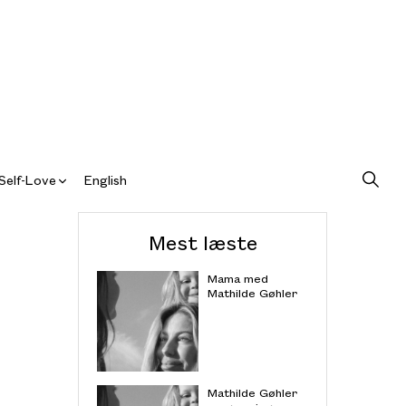
Self-Love
English
Mest læste
Mama med
Mathilde Gøhler
Mathilde Gøhler