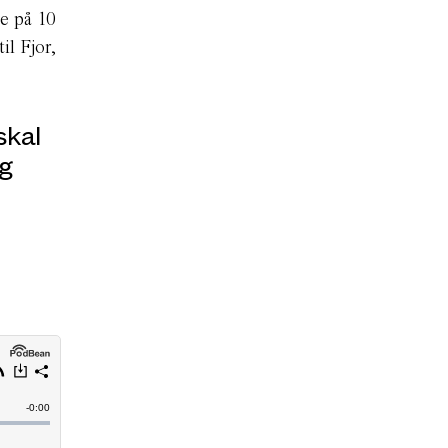
e på 10
il Fjor,
skal
g