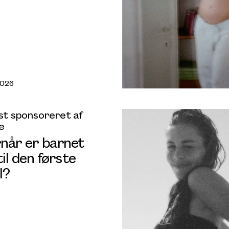
2026
t sponsoreret af
e
når er barnet
til den første
l?