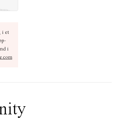
 i et
pp-
ind i
ke.com
nity