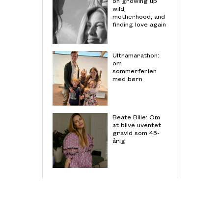
on growing up
wild,
motherhood, and
finding love again
Ultramarathon:
om
sommerferien
med børn
Beate Bille: Om
at blive uventet
gravid som 45-
årig