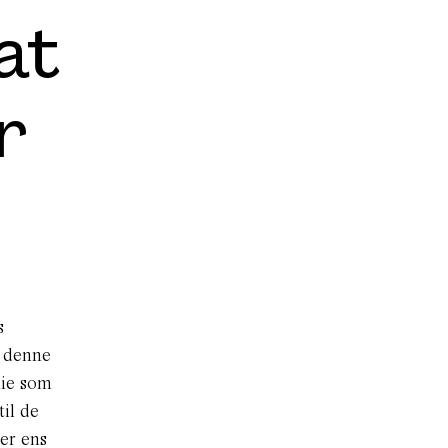
at
r
s
i denne
lie som
il de
ser ens