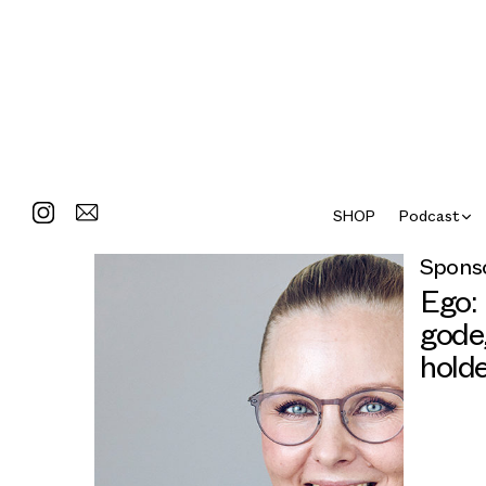
SHOP
Podcast
Sponso
Ego:
gode,
hold