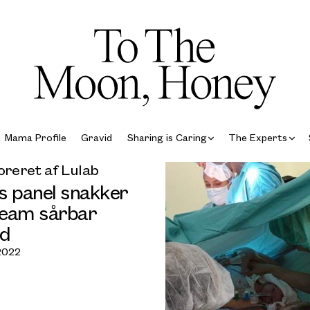
Mama Profile
Gravid
Sharing is Caring
The Experts
reret af Lulab
s panel snakker
eam sårbar
id
2022