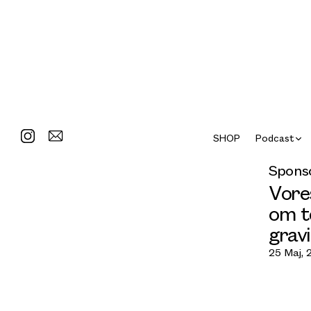
SHOP
Podcast
Sponso
Vore
om t
grav
25 Maj, 