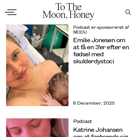
Podcast er sponsoreret af
MODU
Emilie Jonesen om
at få en 3’er efter en
fødsel med
skulderdystoci
8 December, 2025
Podcast
Katrine Johansen
om at forberede sig