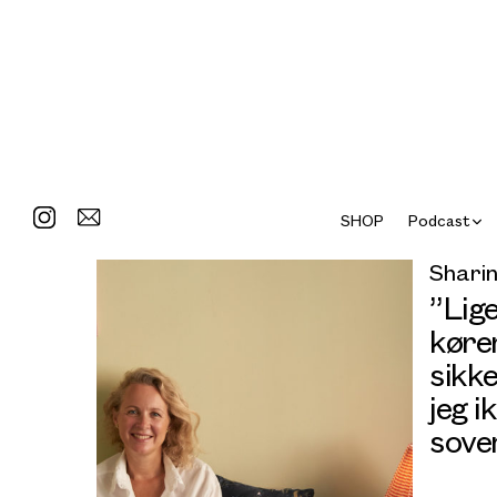
SHOP
Podcast
Sharin
”Lige
kører
sikk
jeg i
sove