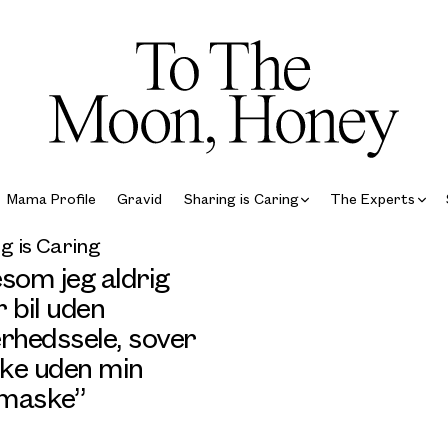
Mama Profile
Gravid
Sharing is Caring
The Experts
g is Caring
som jeg aldrig
 bil uden
erhedssele, sover
kke uden min
maske”