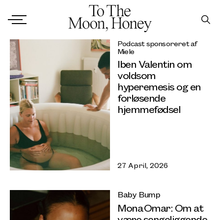
Podcast sponsoreret af
Miele
Iben Valentin om
voldsom
hyperemesis og en
forløsende
hjemmefødsel
27 April, 2026
Baby Bump
Mona Omar: Om at
være sengeliggende