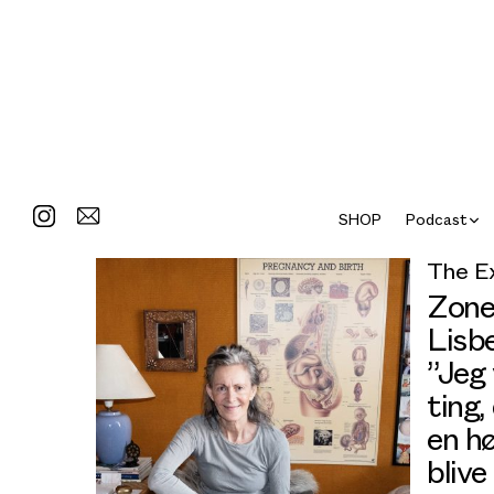
SHOP
Podcast
The E
Zone
Lisb
”Jeg
ting,
en hø
blive