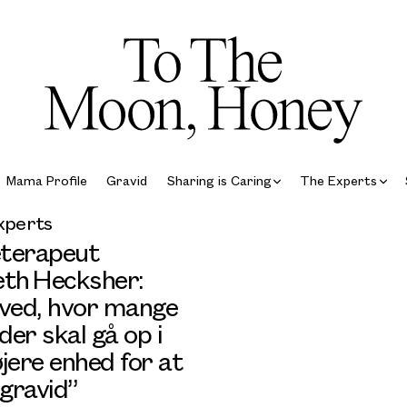
Mama Profile
Gravid
Sharing is Caring
The Experts
xperts
terapeut
eth Hecksher:
 ved, hvor mange
 der skal gå op i
jere enhed for at
 gravid”