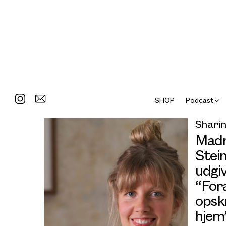
SHOP
Podcast
Sharin
Madm
Stei
udgi
“Foræ
opsk
hjem