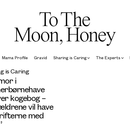
Mama Profile
Gravid
Sharing is Caring
The Experts
g is Caring
or i
nerbørnehave
ver kogebog –
ldrene vil have
rifterne med
”