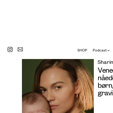
SHOP
Podcast
Sharin
Vene
nåed
børn,
grav