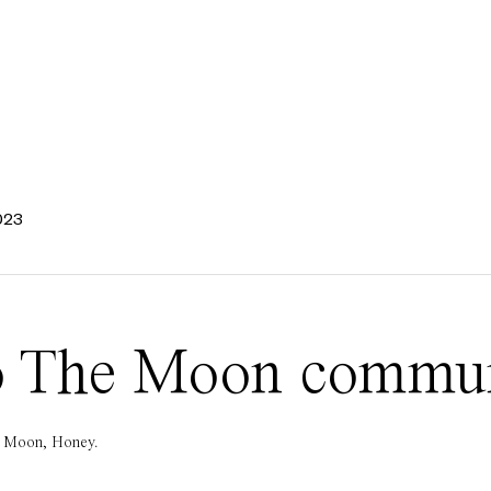
023
 To The Moon commu
he Moon, Honey.