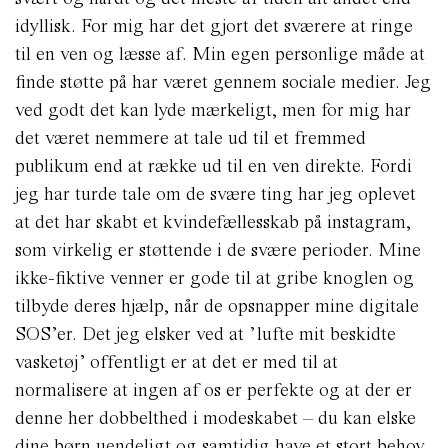
idyllisk. For mig har det gjort det sværere at ringe
til en ven og læsse af. Min egen personlige måde at
finde støtte på har været gennem sociale medier. Jeg
ved godt det kan lyde mærkeligt, men for mig har
det været nemmere at tale ud til et fremmed
publikum end at række ud til en ven direkte. Fordi
jeg har turde tale om de svære ting har jeg oplevet
at det har skabt et kvindefællesskab på instagram,
som virkelig er støttende i de svære perioder. Mine
ikke-fiktive venner er gode til at gribe knoglen og
tilbyde deres hjælp, når de opsnapper mine digitale
SOS’er. Det jeg elsker ved at ’lufte mit beskidte
vasketøj’ offentligt er at det er med til at
normalisere at ingen af os er perfekte og at der er
denne her dobbelthed i modeskabet – du kan elske
dine børn uendeligt og samtidig have et stort behov