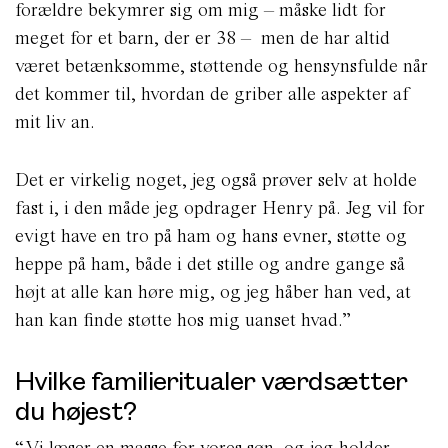
forældre bekymrer sig om mig – måske lidt for
meget for et barn, der er 38 – men de har altid
været betænksomme, støttende og hensynsfulde når
det kommer til, hvordan de griber alle aspekter af
mit liv an.
Det er virkelig noget, jeg også prøver selv at holde
fast i, i den måde jeg opdrager Henry på. Jeg vil for
evigt have en tro på ham og hans evner, støtte og
heppe på ham, både i det stille og andre gange så
højt at alle kan høre mig, og jeg håber han ved, at
han kan finde støtte hos mig uanset hvad.”
Hvilke familieritualer værdsætter
du højest?
“Vi læser en masse for vores søn, og jeg holder