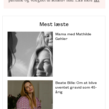
parfume og velegnet til sensitiv hud. Læs mere
her
Mest læste
Mama med Mathilde
Gøhler
Beate Bille: Om at blive
uventet gravid som 45-
årig