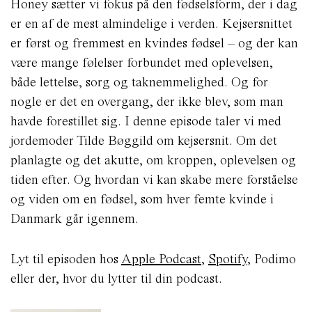
Honey sætter vi fokus på den fødselsform, der i dag
er en af de mest almindelige i verden. Kejsersnittet
er først og fremmest en kvindes fødsel – og der kan
være mange følelser forbundet med oplevelsen,
både lettelse, sorg og taknemmelighed. Og for
nogle er det en overgang, der ikke blev, som man
havde forestillet sig. I denne episode taler vi med
jordemoder Tilde Bøggild om kejsersnit. Om det
planlagte og det akutte, om kroppen, oplevelsen og
tiden efter. Og hvordan vi kan skabe mere forståelse
og viden om en fødsel, som hver femte kvinde i
Danmark går igennem.
Lyt til episoden hos
Apple Podcast
,
Spotify
, Podimo
eller der, hvor du lytter til din podcast.