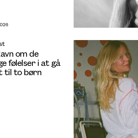
2026
st
Ravn om de
 følelser i at gå
t til to børn