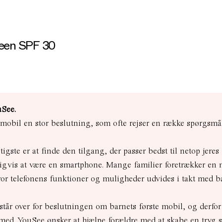
een SPF 30
uSee.
 mobil en stor beslutning, som ofte rejser en række spørgsmå
tigste er at finde den tilgang, der passer bedst til netop jeres
igvis at være en smartphone. Mange familier foretrækker en 
hvor telefonens funktioner og muligheder udvides i takt med b
tår over for beslutningen om barnets første mobil, og derfor
med. YouSee ønsker at hjælpe forældre med at skabe en tryg s