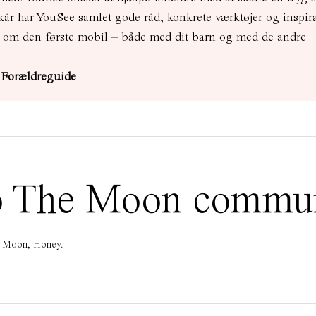
lkår har YouSee samlet gode råd, konkrete værktøjer og inspir
n om den første mobil – både med dit barn og med de andre
 Forældreguide
.
 To The Moon commu
he Moon, Honey.