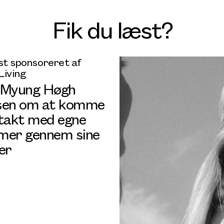
Fik du læst?
t sponsoreret af
Living
 Myung Høgh
sen om at komme
ntakt med egne
mer gennem sine
er