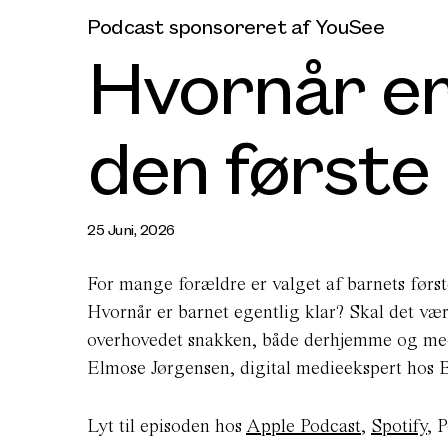
Podcast sponsoreret af YouSee
Hvornår er 
den første
25 Juni, 2026
For mange forældre er valget af barnets førs
Hvornår er barnet egentlig klar? Skal det 
overhovedet snakken, både derhjemme og med 
Elmose Jørgensen, digital medieekspert hos B
Lyt til episoden hos
Apple Podcast
,
Spotify
, 