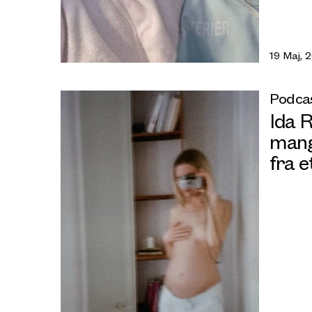
19 Maj, 
Podca
Ida 
mange
fra e