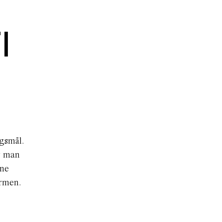
l
rgsmål.
r man
ine
ærmen.