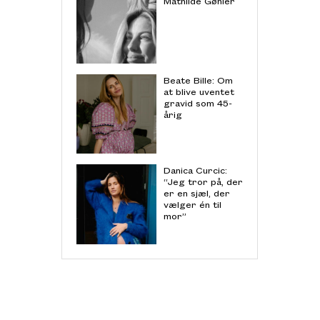
Mathilde Gøhler
Beate Bille: Om
at blive uventet
gravid som 45-
årig
Danica Curcic:
“Jeg tror på, der
er en sjæl, der
vælger én til
mor”