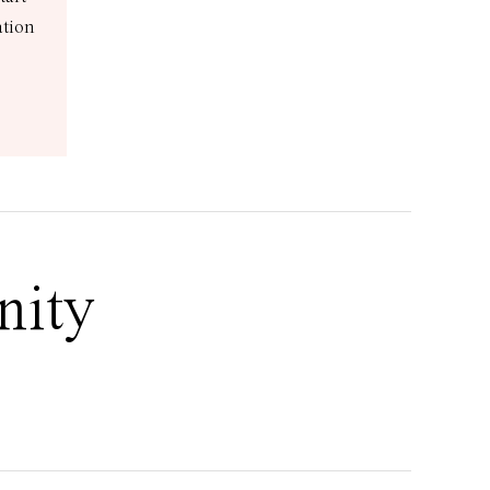
ation
nity