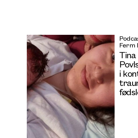
Podcas
Ferm 
Tina
Povl
i ko
trau
fødsl