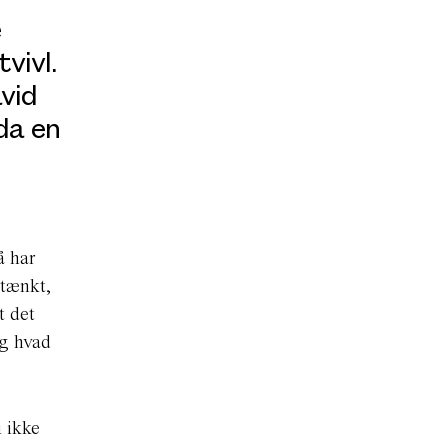
e
tvivl.
vid
 da en
å har
 tænkt,
t det
og hvad
 ikke