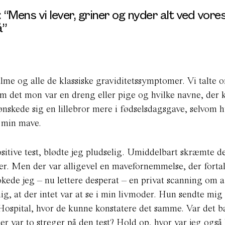
 “Mens vi lever, griner og nyder alt ved vore
å”
me og alle de klassiske graviditetssymptomer. Vi talte o
, om det mon var en dreng eller pige og hvilke navne, der
 ønskede sig en lillebror mere i fødselsdagsgave, selvom h
i min mave.
itive test, blødte jeg pludselig. Umiddelbart skræmte d
ter. Men der var alligevel en mavefornemmelse, der forta
ookede jeg – nu lettere desperat – en privat scanning om 
g, at der intet var at se i min livmoder. Hun sendte mi
spital, hvor de kunne konstatere det samme. Var det b
er var to streger på den test? Hold op, hvor var jeg også