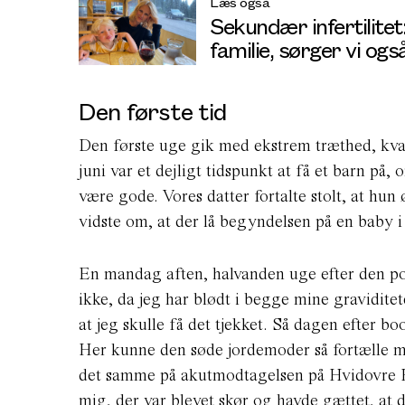
Læs også
Sekundær infertilitet:
familie, sørger vi ogs
Den første tid
Den første uge gik med ekstrem træthed, kval
juni var et dejligt tidspunkt at få et barn på
være gode. Vores datter fortalte stolt, at hun
vidste om, at der lå begyndelsen på en baby 
En mandag aften, halvanden uge efter den pos
ikke, da jeg har blødt i begge mine gravidite
at jeg skulle få det tjekket. Så dagen efter b
Her kunne den søde jordemoder så fortælle mi
det samme på akutmodtagelsen på Hvidovre Ho
mig, der var blevet skør og havde gættet, at d