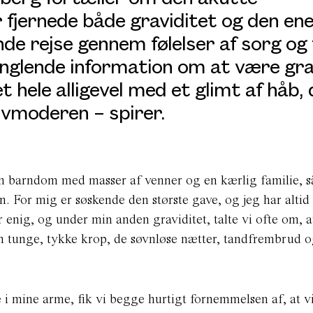
r fjernede både graviditet og
den en
nde rejse gennem følelser af sorg
og
anglende information om at være gra
t hel
e alligevel med et glimt af håb,
livmoderen
– spirer.
øn barndom med masser af venner og en kærlig familie, s
rn. For mig er søskende den største gave, og jeg har altid
enig, og under min anden graviditet, talte vi ofte om, a
Den tunge, tykke krop, de søvnløse nætter, tandfrembrud 
i mine arme, fik vi begge hurtigt fornemmelsen af, at vi