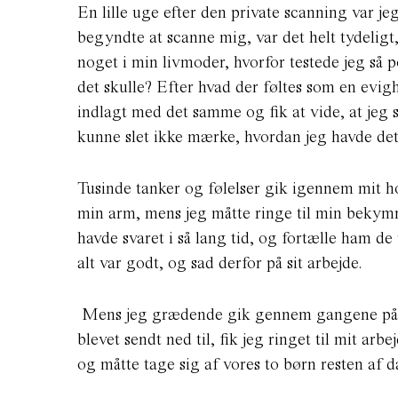
En lille uge efter den private scanning var j
begyndte at scanne mig, var det helt tydeligt,
noget i min livmoder, hvorfor testede jeg så
det skulle? Efter hvad der føltes som en evig
indlagt med det samme og fik at vide, at jeg 
kunne slet ikke mærke, hvordan jeg havde de
Tusinde tanker og følelser gik igennem mit ho
min arm, mens jeg måtte ringe til min bekym
havde svaret i så lang tid, og fortælle ham de
alt var godt, og sad derfor på sit arbejde.
Mens jeg grædende gik gennem gangene på Hv
blevet sendt ned til, fik jeg ringet til mit ar
og måtte tage sig af vores to børn resten af 