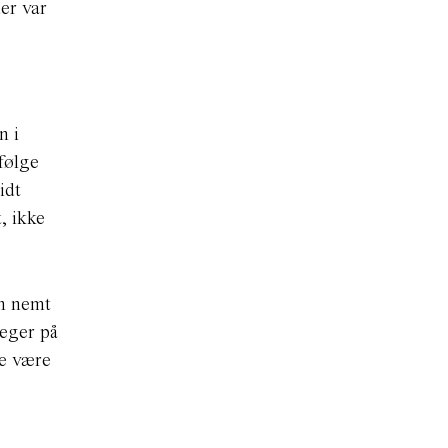
er var
n i
følge
idt
, ikke
en nemt
reger på
le være