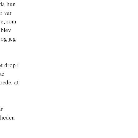
 da hun
r var
ge, som
 blev
 og jeg
t drop i
ke
oede, at
ar
nyheden