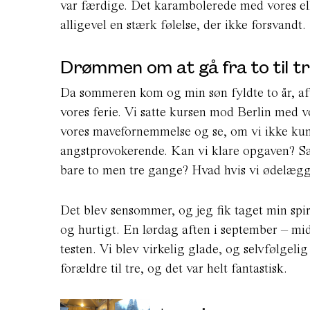
var færdige. Det karambolerede med vores elle
alligevel en stærk følelse, der ikke forsvandt.
Drømmen om at gå fra to til t
Da sommeren kom og min søn fyldte to år, aftalt
vores ferie. Vi satte kursen mod Berlin med v
vores mavefornemmelse og se, om vi ikke kunne ø
angstprovokerende. Kan vi klare opgaven? Sætte
bare to men tre gange? Hvad hvis vi ødelægge
Det blev sensommer, og jeg fik taget min spi
og hurtigt. En lørdag aften i september – m
testen. Vi blev virkelig glade, og selvfølgelig
forældre til tre, og det var helt fantastisk.