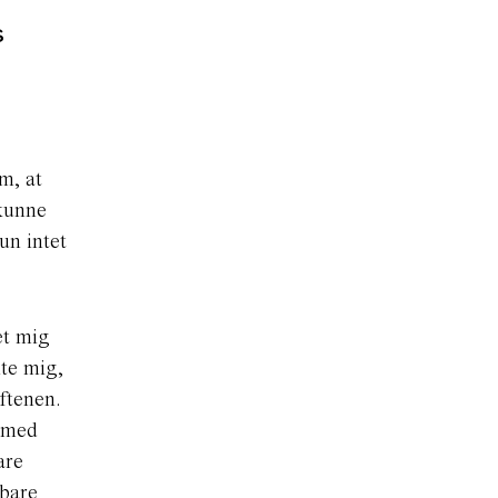
s
m, at
 kunne
un intet
et mig
lte mig,
aftenen.
g med
are
 bare