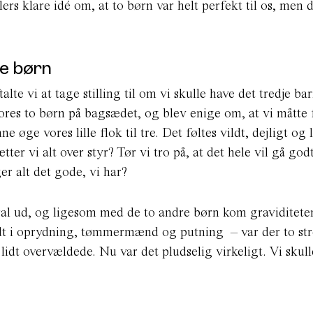
rs klare idé om, at to børn var helt perfekt til os, men d
re børn
e vi at tage stilling til om vi skulle have det tredje bar
ores to børn på bagsædet, og blev enige om, at vi måtte 
ge vores lille flok til tre. Det føltes vildt, dejligt og l
r vi alt over styr? Tør vi tro på, at det hele vil gå godt
r alt det gode, vi har?
ral ud, og ligesom med de to andre børn kom graviditet
idt i oprydning, tømmermænd og putning – var der to st
 lidt overvældede. Nu var det pludselig virkeligt. Vi skul