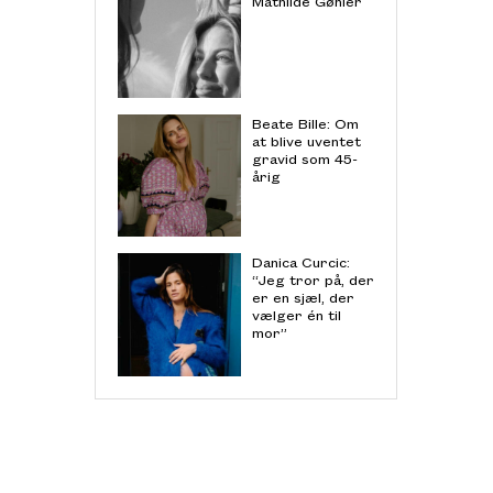
Mathilde Gøhler
Beate Bille: Om
at blive uventet
gravid som 45-
årig
Danica Curcic:
“Jeg tror på, der
er en sjæl, der
vælger én til
mor”