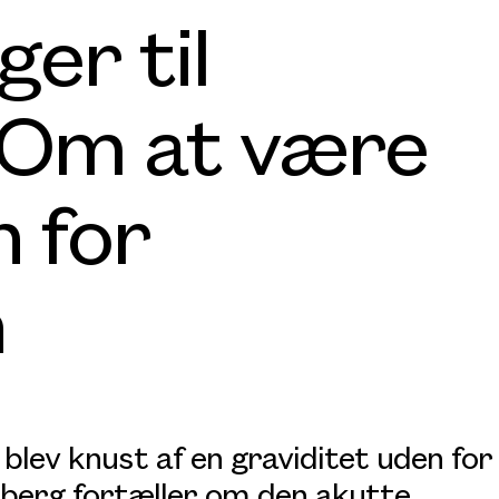
ger til
 Om at være
n for
n
lev knust af en graviditet uden for
nberg fortæller om den akutte