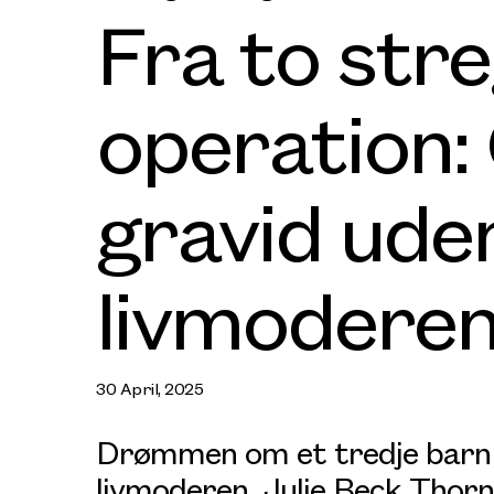
Fra to stre
operation:
gravid ude
livmodere
30 April, 2025
Drømmen om et tredje barn b
livmoderen. Julie Beck Thor