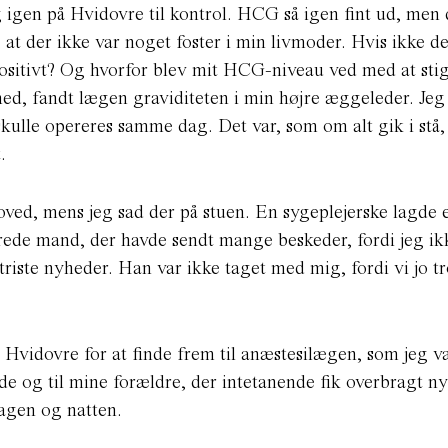
eg igen på Hvidovre til kontrol. HCG så igen fint ud, men
 at der ikke var noget foster i min livmoder. Hvis ikke de
 positivt? Og hvorfor blev mit HCG-niveau ved med at sti
hed, fandt lægen graviditeten i min højre æggeleder. Jeg
skulle opereres samme dag. Det var, som om alt gik i stå,
t.
ved, mens jeg sad der på stuen. En sygeplejerske lagde e
rede mand, der havde sendt mange beskeder, fordi jeg ik
 triste nyheder. Han var ikke taget med mig, fordi vi jo tr
idovre for at finde frem til anæstesilægen, som jeg v
bejde og til mine forældre, der intetanende fik overbragt 
dagen og natten.