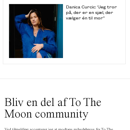
Danica Curcic: “Jeg tror
på, der er en sjæl, der
vælger én til mor”
Bliv en del af To The
Moon community
Ved tilmelding accepterer jeg at modtage nyhedsbreve fra To The