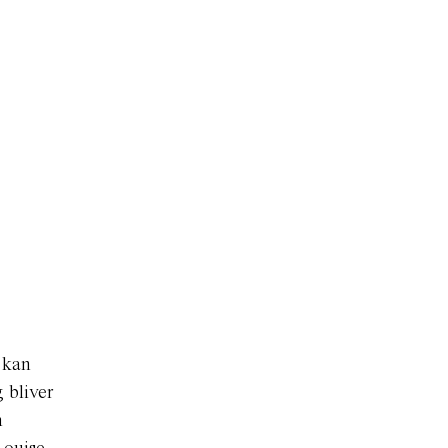
n
 kan
g bliver
n
Louise