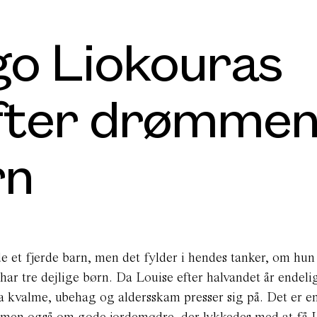
go Liokouras
efter drømme
rn
 et fjerde barn, men det fylder i hendes tanker, om hun
 har tre dejlige børn. Da Louise efter halvandet år endeli
 da kvalme, ubehag og aldersskam presser sig på. Det er e
t, men også om gode jordemødre, der lykkedes med at få 