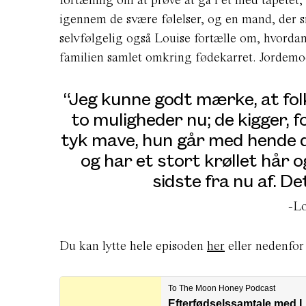
igennem de svære følelser, og en mand, der 
selvfølgelig også Louise fortælle om, hvorda
familien samlet omkring fødekarret. Jordemod
“Jeg kunne godt mærke, at folk
to muligheder nu; de kigger, f
tyk mave, hun går med hende de
og har et stort krøllet hår o
sidste fra nu af. De
-L
Du kan lytte hele episoden
her
eller nedenfor