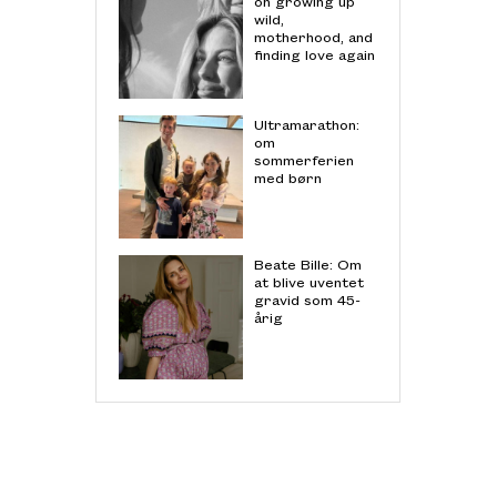
on growing up
wild,
motherhood, and
finding love again
Ultramarathon:
om
sommerferien
med børn
Beate Bille: Om
at blive uventet
gravid som 45-
årig