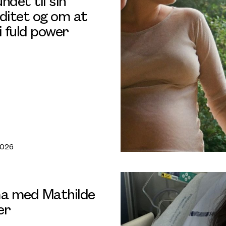
ndet til sin
iditet og om at
i fuld power
2026
 med Mathilde
er