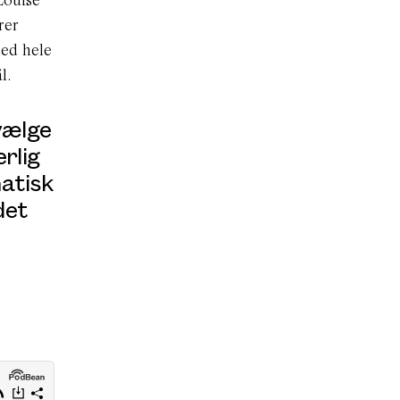
rer
med hele
l.
vælge
rlig
matisk
det