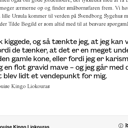
smøger ærmerne op og finder småbørnsfaren frem. Vi hø
n lille Ursula kommer til verden på Svendborg Sygehus 
er Tilde Bøgild er som altid med til at besvare spørgsmå
 kiggede, og så tænkte jeg, at jeg kan 
ordi de tænker, at det er en meget unde
n gamle kone, eller fordi jeg er karis
g en flot gravid mave – og jeg går med 
t blev lidt et vendepunkt for mig.
ouise Kingo Liokouras