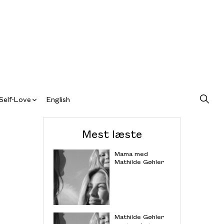
Self-Love
English
Mest læste
Mama med
Mathilde Gøhler
Mathilde Gøhler