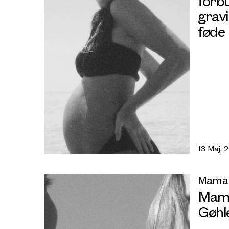
forbu
grav
føde 
13 Maj, 
Mama
Mama
Gøhl