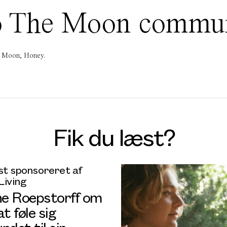
 To The Moon commu
he Moon, Honey.
Fik du læst?
t sponsoreret af
Living
ine Roepstorff om
at føle sig