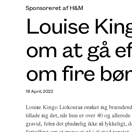
Sponsoreret af H&M
Louise Kin
om at gå 
om fire bø
18 April, 2022
Louise Kingo Liokouras ønsker sig brændende
tillade sig det, når hun er over 40 og allerede
gravid, føles det pludselig ikke så lykkeligt,
fortælling om at prøve at gå i ét med tapete