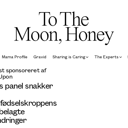
Mama Profile
Gravid
Sharing is Caring
The Experts
t sponsoreret af
Upon⁠
s panel snakker
rfødselskroppens
belagte
ndringer