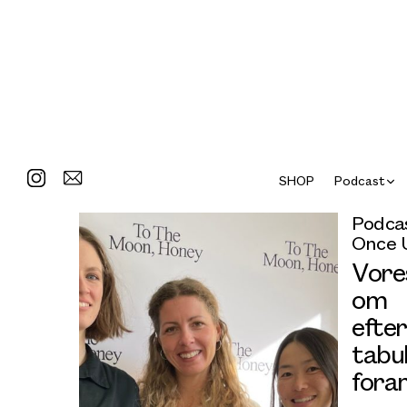
SHOP
Podcast
Podcas
Once 
Vore
om
efte
tabu
fora