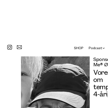
SHOP
Podcast
Sponso
Me® Ø
Vore
om
temp
4-år