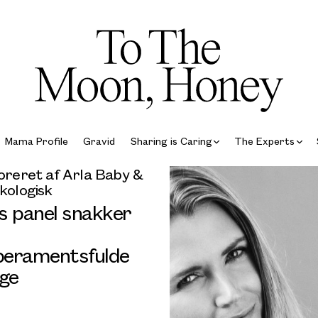
Mama Profile
Gravid
Sharing is Caring
The Experts
reret af Arla Baby &
kologisk
s panel snakker
eramentsfulde
ige