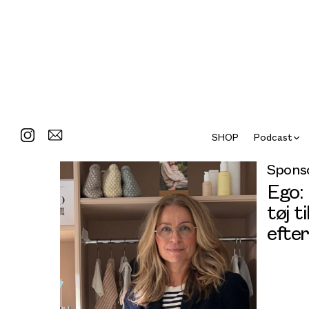
SHOP
Podcast
Sponso
Ego:
tøj ti
efter