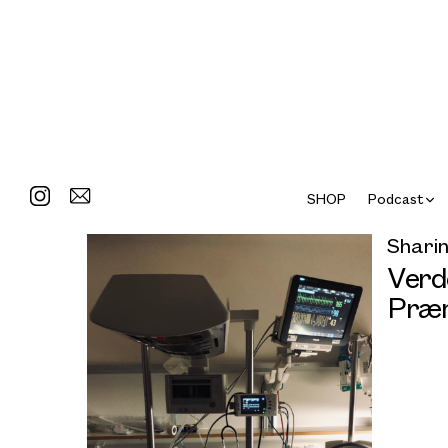
SHOP
Podcast
Sharin
Verd
Præ