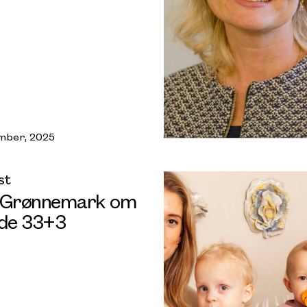
mber, 2025
st
 Grønnemark om
øde 33+3