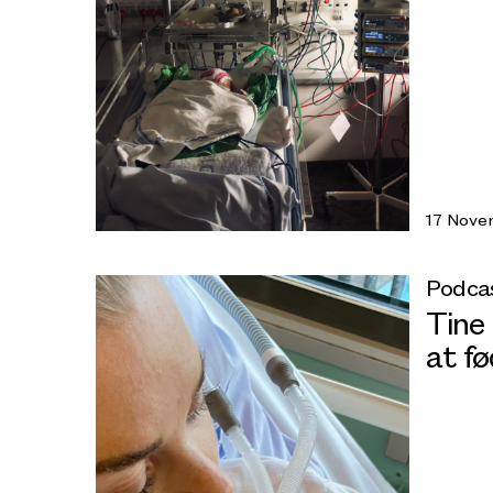
17 Nove
Podca
Tine
at f