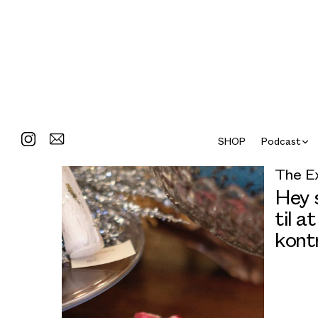
SHOP
Podcast
The E
Hey s
til a
kont