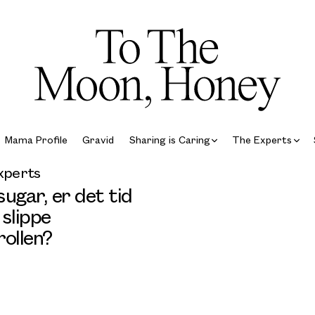
Mama Profile
Gravid
Sharing is Caring
The Experts
xperts
ugar, er det tid
t slippe
rollen?