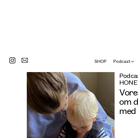
SHOP
Podcast
Podcas
HONEY
Vore
om d
med 