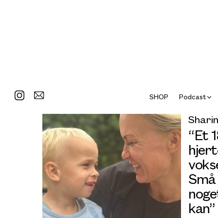
SHOP
Podcast
Sharin
“Et 
hjer
vokse
Små 
noge
kan”