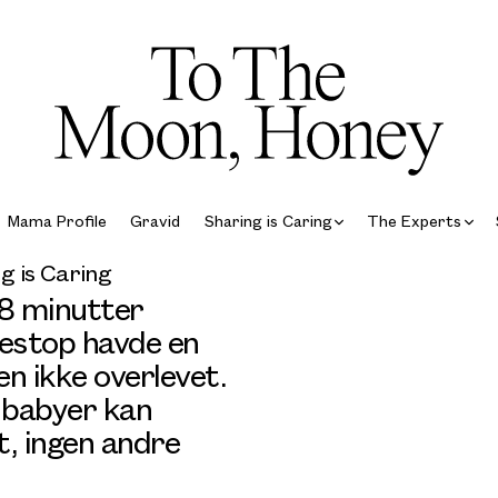
Mama Profile
Gravid
Sharing is Caring
The Experts
g is Caring
18 minutter
testop havde en
n ikke overlevet.
babyer kan
t, ingen andre