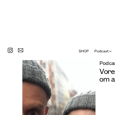
SHOP
Podcast
Podcas
Vore
om a