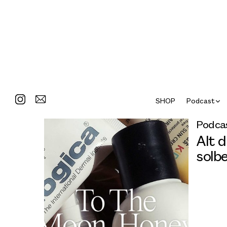
SHOP
Podcast
Podca
Alt d
solb